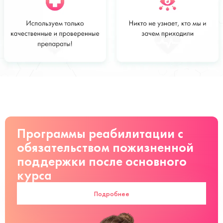
Стоимость
Заказать
от 2500 руб
Программы реабилитации с
обязательством пожизненной
поддержки после основного
курса
Подробнее