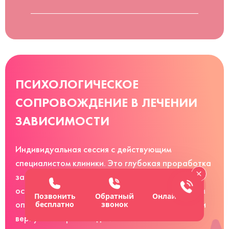
ПСИХОЛОГИЧЕСКОЕ
СОПРОВОЖДЕНИЕ В ЛЕЧЕНИИ
ЗАВИСИМОСТИ
Индивидуальная сессия с действующим
специалистом клиники. Это глубокая проработка
запроса, которая усиливает эффективность
основной лечебной программы. Помогаем найти
Позвонить
Обратный
Онлайн-чат
опору и ресурс, чтобы справиться с ситуацией и
бесплатно
звонок
вернуть контроль над жизнью.