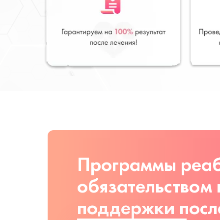
Программы реаб
обязательством
поддержки посл