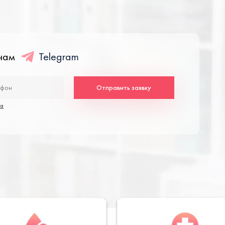
енам
Telegram
Отправить заявку
та