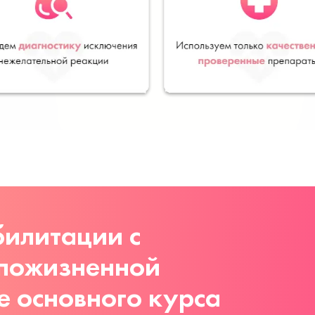
илитации с
 пожизненной
е основного курса