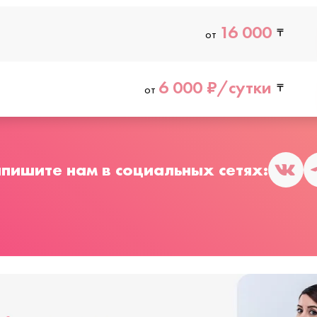
16 000
от
6 000 ₽/сутки
от
пишите нам в социальных сетях: