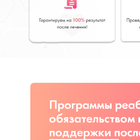
Программы реаб
обязательством
поддержки посл