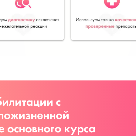
илитации с
 пожизненной
е основного курса