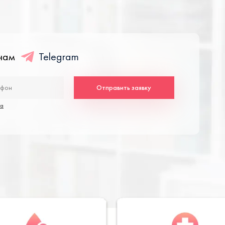
енам
Telegram
Отправить заявку
та