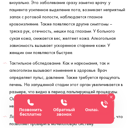
визуально. Это заболевание сразу заметно врачу: у
пациента усиленное выделение пота, возникает неприятный
запах с ротовой полости, наблюдается глазное
кровоизлияние. Также появляются другие симптомы –
тряска рук, отечность, мешки под глазами. У больного
сухая кожа, снижается вес, желтеет кожа. Алкогольная
зависимость вызывает ускоренное старение кожи. У
женщин они появляются быстрее.
Тактильное обследование. Как и наркомания, так и
алкоголизм вызывают изменения в здоровье. Врач
определяет пульс, давление. Также требуется прощупать
печень. На запущенной стадии этот орган увеличивается в
размере, что видно в период пальпирующей процедуры.
Оцениваются рефлексы, чтобы определить вероятные
нервные расстройства.
Позвонить
Обратный
Онлайн-чат
бесплатно
звонок
Лабораторный метод. Требуется сдача анализа мочи, что
позволяет проверить мочеполовую систему.