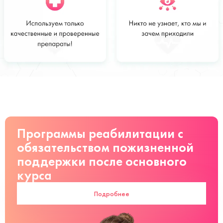
Стоимость
Заказать
от 4 000 руб
Программы реабилитации с
обязательством пожизненной
поддержки после основного
курса
Подробнее