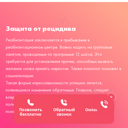
Защита от рецидива
Реабилитация заключается в пребывание в
реабилитационном центре. Важно ходить на групповые
занятия, проводимые по программе 12 шагов. Это
требуется для установления причин, способных вызвать
желание снова принять наркотик. Также психолог поможет в
социализации.
Такая форма
наркозависимости
успешно лечится,
появившиеся изменения обратимые. Главное, следует
вовремя обратиться за помощью. Также нужно пройти
полный курс лечения, восстановив физиологическое и
Позвонить
Обратный
Онлайн-чат
психологическое здоровье.
бесплатно
звонок