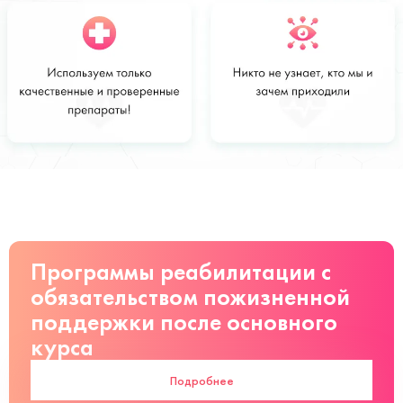
Стоимость
Заказать
от 28 000
руб
Программы реабилитации с
обязательством пожизненной
поддержки после основного
курса
Подробнее