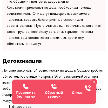
что обеспечит полное выздоровление.
Хоть врачи приезжают на дом, необходима помощь
родственников. Они могут поддержать зависимого
человека, создать благоприятные условия для
восстановления. Нужно учитывать, что лечить алкоголизм
дома труднее, поскольку есть риск «срыва». Но если
человек сам желает восстановиться, врачи ему
обязательно помогут.
Детоксикация
Лечение алкогольной зависимости на дому в Самаре требует
обязательное очищение крови. Это незаменимый этап при
возникновении опасных последствий хронического
заболевания. Врач ставит капельницу, выбирая подходящее
Позвонить
Обратный
Онлайн-чат
лекарство.
бесплатно
звонок
Могут применяться вещества, купирующие похмелье:
физраствор;