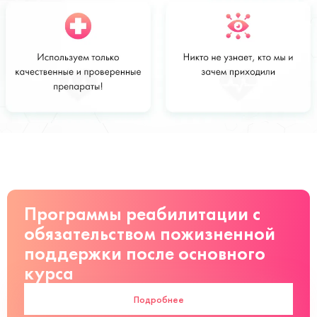
Стоимость
Заказать
от 2 000 руб
Программы реабилитации с
обязательством пожизненной
поддержки после основного
курса
Подробнее