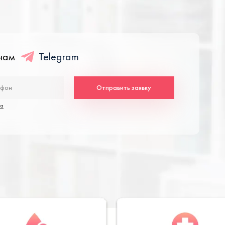
енам
Telegram
Отправить заявку
та