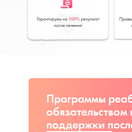
Программы реаб
обязательством
поддержки посл