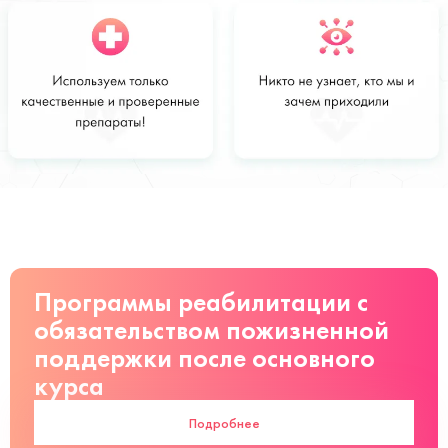
Стоимость
Заказать
от 28 000
руб
Программы реабилитации с
обязательством пожизненной
поддержки после основного
курса
Подробнее