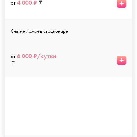
+
4 000 ₽
от
Снятие ломки в стационаре
6 000 ₽/сутки
от
+