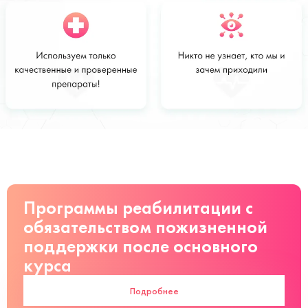
Стоимость
Заказать
от 2000 руб
Программы реабилитации с
обязательством пожизненной
поддержки после основного
курса
Подробнее