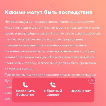
Какими могут быть последствия
Человек ощущает неуверенность. Адаптация в социуме
будет затруднительной. Это приводит к повышению рисков
срыва и дальнейшего запоя. На этом этапе важно работать
с психотерапевтом или психологом. Главная цель –
повышение уверенности, изменение мировоззрения.
Не менее значимой будет помощь членов семьи, друзей.
Важны позитивные эмоции. Психолог помогает повысить
стойкость к стрессу. Алкоголь не должен быть средством
получения эмоций.
При правильном подходе нежелательных последствий не
будет. Важно медикаментозное лечение, психотерапия,
помощь близких. Человек поймет, что даже после
Позвонить
Обратный
Онлайн-чат
раскодирования необязательно активно и регулярно
бесплатно
звонок
употреблять спиртные напитки.