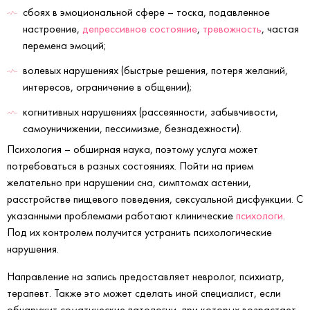
сбоях в эмоциональной сфере – тоска, подавленное
настроение,
депрессивное состояние
,
тревожность
, частая
перемена эмоций;
волевых нарушениях (быстрые решения, потеря желаний,
интересов, ограничение в общении);
когнитивных нарушениях (рассеянности, забывчивости,
самоуничижении, пессимизме, безнадежности).
Психология – обширная наука, поэтому услуга может
потребоваться в разных состояниях. Пойти на прием
желательно при нарушении сна, симптомах астении,
расстройстве пищевого поведения, сексуальной дисфункции. С
указанными проблемами работают клинические
психологи
.
Под их контролем получится устранить психологические
нарушения.
Направление на запись предоставляет невролог, психиатр,
терапевт. Также это может сделать иной специалист, если
обнаружит соматические патологии, при которых возрастает