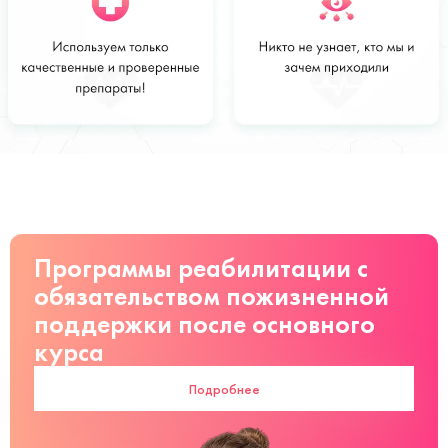
Стоимость
Заказать
от 1 500 ₽
руб
Программы реабилитации с
обязательством пожизненной
поддержки после основного
курса
Подробнее