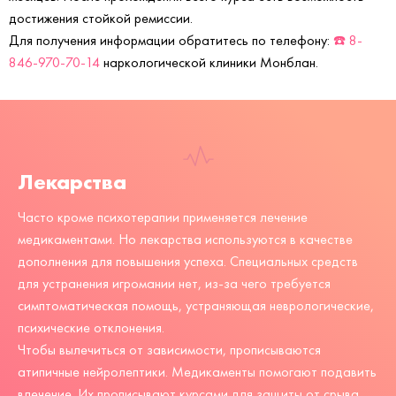
достижения стойкой ремиссии.
Для получения информации обратитесь по телефону:
☎️ 8-
846-970-70-14
наркологической клиники Монблан.
Лекарства
Часто кроме
психотерапии
применяется лечение
медикаментами. Но лекарства используются в качестве
дополнения для повышения успеха. Специальных средств
для устранения игромании нет, из-за чего требуется
симптоматическая помощь, устраняющая неврологические,
психические отклонения.
Чтобы вылечиться от
зависимости
, прописываются
атипичные нейролептики. Медикаменты помогают подавить
влечение. Их прописывают курсами для защиты от срыва.