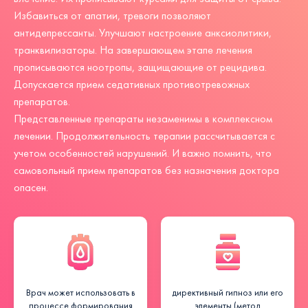
Избавиться от апатии, тревоги позволяют
антидепрессанты. Улучшают настроение анксиолитики,
транквилизаторы. На завершающем этапе лечения
прописываются ноотропы, защищающие от рецидива.
Допускается прием седативных противотревожных
препаратов.
Представленные препараты незаменимы в комплексном
лечении. Продолжительность терапии рассчитывается с
учетом особенностей нарушений. И важно помнить, что
самовольный прием препаратов без назначения доктора
опасен.
Врач может использовать в
директивный гипноз или его
процессе формирования
элементы (метод