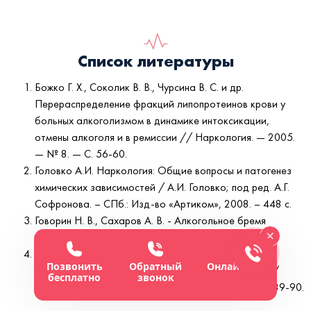
Список литературы
Божко Г. Х., Соколик В. В., Чурсина В. С. и др.
Перераспределение фракций липопротеинов крови у
больных алкоголизмом в динамике интоксикации,
отмены алкоголя и в ремиссии // Наркология. — 2005.
— № 8. — С. 56-60.
Головко А.И. Наркология: Общие вопросы и патогенез
химических зависимостей / А.И. Головко; под ред. А.Г.
Софронова. – СПб.: Изд-во «Артиком», 2008. – 448 с.
Говорин Н. В., Сахаров А. В. - Алкогольное бремя
соматического стационара
Москаленко В.Д., Ванюков М.М., Соловьева З.В.
Позвонить
Обратный
Онлайн-чат
Ассортативность браков больных алкоголизмом //
бесплатно
звонок
Генетика человека и патология. - Томск, 1989. - С. 89-90.