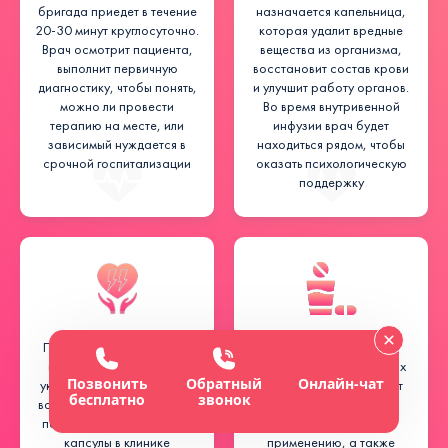
бригада приедет в течение
назначается капельница,
20-30 минут круглосуточно.
которая удалит вредные
Врач осмотрит пациента,
вещества из организма,
выполнит первичную
восстановит состав крови
диагностику, чтобы понять,
и улучшит работу органов.
можно ли провести
Во время внутривенной
терапию на месте, или
инфузии врач будет
зависимый нуждается в
находиться рядом, чтобы
срочной госпитализации
оказать психологическую
поддержку
При желании специалист
Если процедура
выполнит кодирование:
проводилась в домашних
Позвонить
Обратный
Онлайн-чат
уколом или гипнотическим
условиях, медик оставит
бесплатно
звонок
воздействием на дому, или
нужные препараты и
подшиванием подкожной
инструкцию по их
капсулы в клинике
применению, а также