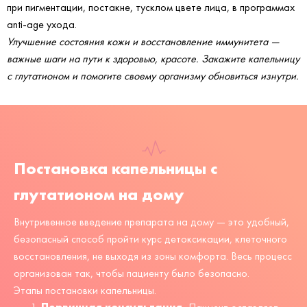
при пигментации, постакне, тусклом цвете лица, в программах
anti-age ухода.
Улучшение состояния кожи и восстановление иммунитета —
важные шаги на пути к здоровью, красоте. Закажите капельницу
с глутатионом и помогите своему организму обновиться изнутри.
Постановка капельницы с
глутатионом на дому
Внутривенное введение препарата на дому — это удобный,
безопасный способ пройти курс детоксикации, клеточного
восстановления, не выходя из зоны комфорта. Весь процесс
организован так, чтобы пациенту было безопасно.
Этапы постановки капельницы.