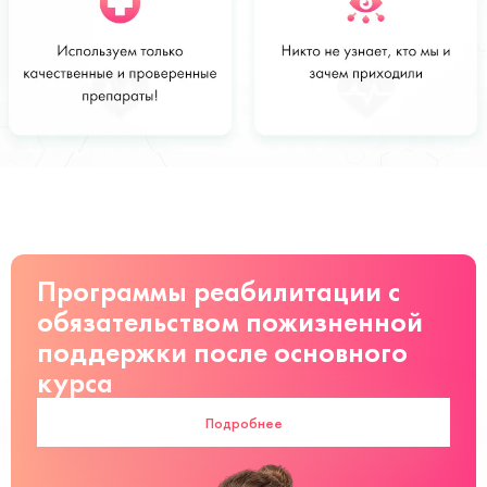
Стоимость
Заказать
от 2000 руб
Программы реабилитации с
обязательством пожизненной
поддержки после основного
курса
Подробнее