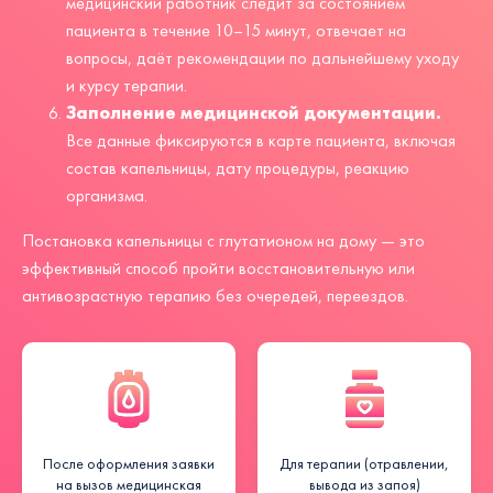
медицинский работник следит за состоянием
пациента в течение 10–15 минут, отвечает на
вопросы, даёт рекомендации по дальнейшему уходу
и курсу терапии.
Заполнение медицинской документации.
Все данные фиксируются в карте пациента, включая
состав капельницы, дату процедуры, реакцию
организма.
Постановка капельницы с глутатионом на дому — это
эффективный способ пройти восстановительную или
антивозрастную терапию без очередей, переездов.
После оформления заявки
Для терапии (отравлении,
на вызов медицинская
вывода из запоя)