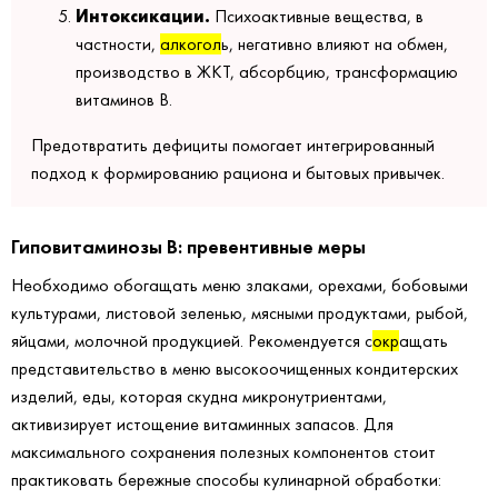
Интоксикации.
Психоактивные вещества, в
частности,
алкогол
ь, негативно влияют на обмен,
производство в ЖКТ, абсорбцию, трансформацию
витаминов В.
Предотвратить дефициты помогает интегрированный
подход к формированию рациона и бытовых привычек.
Гиповитаминозы В: превентивные меры
Необходимо обогащать меню злаками, орехами, бобовыми
культурами, листовой зеленью, мясными продуктами, рыбой,
яйцами, молочной продукцией. Рекомендуется с
окр
ащать
представительство в меню высокоочищенных кондитерских
изделий, еды, которая скудна микронутриентами,
активизирует истощение витаминных запасов. Для
максимального сохранения полезных компонентов стоит
практиковать бережные способы кулинарной обработки: