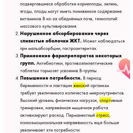
подвергавшиеся обработке корнеплоды, зелень,
ягоды, плоды могут иметь пониженное содержание
витаминов В из-за обеднённых почв, технологий
массового культивирования.
Нарушенное абсорбирование через
слизистые оболочки ЖКТ.
Может наблюдаться
при мальабсорбции, гастроэнтеритах.
Применение фармпрепаратов некоторых
групп.
Антибиотики, противоэпилептические
таблетки тормозят усвоение В-группы.
Повышение потребности.
В период
беременности и лактации
женск
ий организм
требует увеличенного количества микронутриентов.
Высокий уровень физических нагрузок,
спорт
ивные
тренировки, напряжённая мышечная работа
активизируют расход. Перманентный
стресс
,
психоэмоциональная напряжённость ещё больше
увеличивает эти потребности.