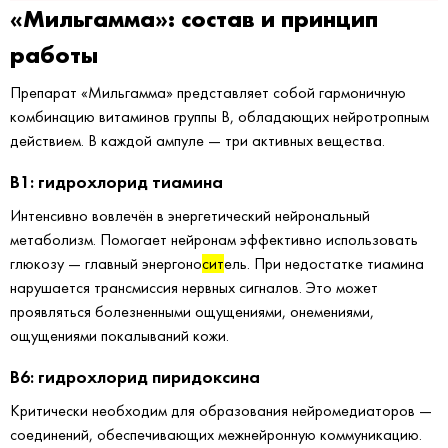
«Мильгамма»: состав и принцип
работы
Препарат «Мильгамма» представляет собой гармоничную
комбинацию витаминов группы В, обладающих нейротропным
действием. В каждой ампуле — три активных вещества.
B1: гидрохлорид тиамина
Интенсивно вовлечён в энергетический нейрональный
метаболизм. Помогает нейронам эффективно использовать
глюкозу — главный энергоно
сит
ель. При недостатке тиамина
нарушается трансмиссия нервных сигналов. Это может
проявляться болезненными ощущениями, онемениями,
ощущениями покалываний кожи.
B6: гидрохлорид пиридоксина
Критически необходим для образования нейромедиаторов —
соединений, обеспечивающих межнейронную коммуникацию.