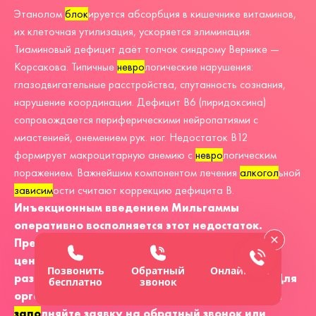
Этанолом
блок
ируется абсорбция в кишечнике витаминов,
их клеточная утилизация, ускоряется элиминация.
Тиаминовый дефицит даёт толчок синдрому Вернике —
Корсакова. Типичные
невро
логические нарушения:
глазодвигательные расстройства, спутанность сознания,
нарушение координации. Дефицит В6 (пиридоксина)
сопровождается периферическими нейропатиями с
миастенией, онемением рук. ног. Недостаток В12
формирует макроцитарную анемию с
невро
логическим
поражением. Важнейшим компонентом
лечения
алкогол
ьной
зависим
ости
считают коррекцию дефицита В.
Инъекционным введением Мильгаммы
оперативно восполняется этот недостаток.
Препарат вводится только внутримышечно, а
ценой
капельниц
с Мильгаммой может быть
Позвонить
Обратный
Онлайн-чат
развитие тяжёлых нежелательных явлений. Для
бесплатно
звонок
организации
на дом
у курса витаминотерапии
запо
лняйте заявку на обратный звонок или