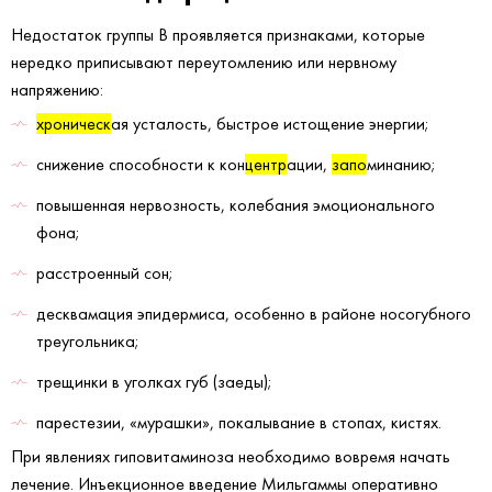
Недостаток группы В проявляется признаками, которые
нередко приписывают переутомлению или нервному
напряжению:
хроническ
ая усталость, быстрое истощение энергии;
снижение способности к кон
центр
ации,
запо
минанию;
повышенная нервозность, колебания эмоционального
фона;
расстроенный сон;
десквамация эпидермиса, особенно в районе носогубного
треугольника;
трещинки в уголках губ (заеды);
парестезии, «мурашки», покалывание в стопах, кистях.
При явлениях гиповитаминоза необходимо вовремя начать
лечение. Инъекционное введение Мильгаммы оперативно