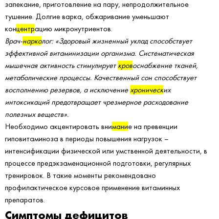
запекание, приготовление на пару, непродолжительное
тушение. Долгие варка, обжаривание уменьшают
кон
центр
ацию микронутриентов.
Врач-
нарко
лог: «Здоровый жизненный уклад способствует
эффективной витаминизации организма. Систематическая
мышечная активность стимулирует
кров
оснабжение тканей,
метаболические процессы. Качественный сон способствует
восполнению резервов, а исключение
хроническ
их
интоксикаций предотвращает чрезмерное расходование
полезных веществ».
Необходимо акцентировать вни
мани
е на превенции
гиповитаминоза в периоды повышения нагрузок –
интенсификации физической или умственной деятельности, в
процессе предэкзаменационной подготовки, регулярных
тренировок. В такие моменты рекомендовано
профилактическое курсовое применение витаминных
препаратов.
Симптомы дефицитов