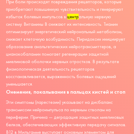
При боли происходят повреждения рецепторов, которые
приобретают повышенную чувствительность и генерируют
избыток болевых импульсов в
центр
альную нервную
систему. Витамины В снижают их интенсивность. Тиамин
оптимизирует энергетический нейрональный метаболизм,
снижает клеточную возбудимость. Пиридоксин инициирует
образование анальгетических нейротрансмиттеров, а
цианокобаламин помогает регенерации защитной
миелиновой оболочки нервных отростков. В результате
физиологическая деятельность рецепторов
восстанавливается, выраженность болевых ощущений
уменьшается.
Онемения, покалывания в пальцах кистей и стоп
Эти симптомы (парестезии) указывают на дисбаланс
трансмиссии нейроимпульса по нервным стволам на
периферии. Причина — деградация защитных миелиновых
белков, обеспечивающих эффективную передачу сигналов.
В12 в Мильгамме выступает основным элементом для