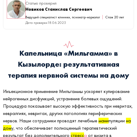
Статью проверил
Новиков Станислав Сергеевич
Ведущий специалист клиники, психиатр-нарколог
Стаж 20 лет
Дата проверки
18.06.2025
Капельница «Мильгамма» в
Кызылорде: результативная
терапия нервной системы на дому
Инъекционное применение Мильгаммы ускоряет купирование
нейрогенных дисфункций, устранение болевых ощущений.
Процедура показывает высокую эффективность при невритах,
невралгиях, невритах, других патологиях периферических
нервов. Наши сотрудники проводят лечебные
мани
пуляции
на
дом
у, что обеспечивает полноценный терапевтический
результат без дополнительного
стресс
а
от визита в