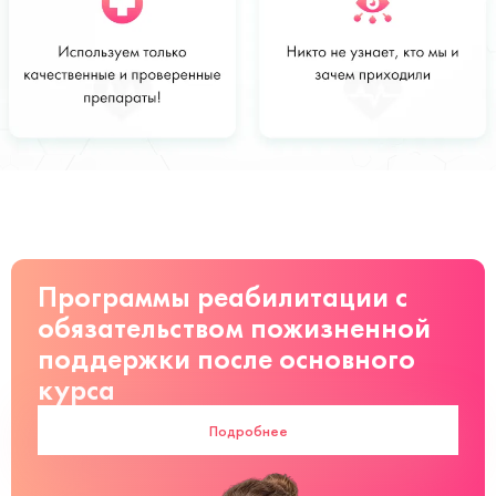
Стоимость
Заказать
от 2000 руб
Программы реабилитации с
обязательством пожизненной
поддержки после основного
курса
Подробнее