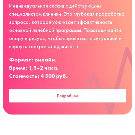
Индивидуальная сессия с действующим
специалистом клиники. Это глубокая проработка
запроса, которая усиливает эффективность
основной лечебной программы. Помогаем найти
опору и ресурс, чтобы справиться с ситуацией и
вернуть контроль над жизнью.
Формат: онлайн.
Время: 1,5–2 часа.
Стоимость: 4 500 руб.
Подробнее