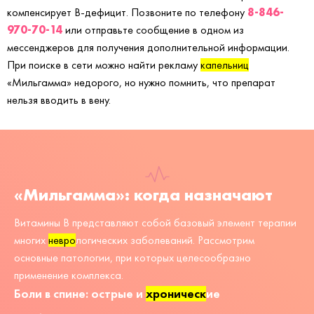
8-846-
компенсирует В-дефицит. Позвоните по телефону
970-70-14
или отправьте сообщение в одном из
мессенджеров для получения дополнительной информации.
При поиске в сети можно найти рекламу
капельниц
«Мильгамма» недорого, но нужно помнить, что препарат
нельзя вводить в вену.
«Мильгамма»: когда назначают
Витамины В представляют собой базовый элемент терапии
многих
невро
логических заболеваний. Рассмотрим
основные патологии, при которых целесообразно
применение комплекса.
Боли в спине: острые и
хроническ
ие