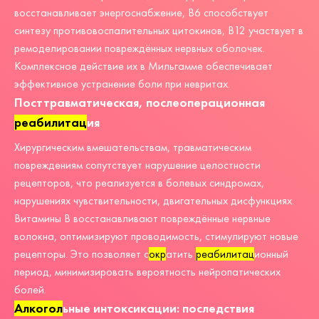
восстанавливает энергоснабжение, В6 способствует
синтезу противовоспалительных цитокинов, В12 участвует в
ремоделировании повреждённых нервных оболочек.
Комплексное действие их в Мильгамме обеспечивает
эффективное устранение боли при невритах.
Посттравматическая, послеоперационная
реабилитац
ия
Хирургическим вмешательствам, травматическим
повреждениям сопутствует нарушение целостности
рецепторов, что реализуется в болевых синдромах,
нарушениях чувствительности, двигательных дисфункциях.
Витамины В восстанавливают повреждённые нервные
волокна, оптимизируют проводимость, стимулируют новые
рецепторы. Это позволяет с
окр
атить
реабилитац
ионный
период, минимизировать вероятность нейропатических
болей.
Алкогол
ьные интоксикации: последствия