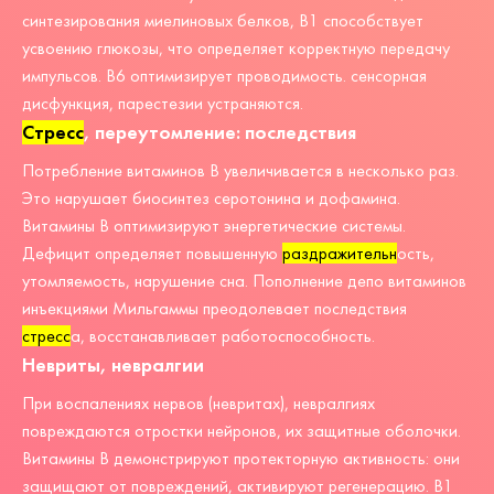
синтезирования миелиновых белков, В1 способствует
усвоению глюкозы, что определяет корректную передачу
импульсов. В6 оптимизирует проводимость. сенсорная
дисфункция, парестезии устраняются.
Стресс
, переутомление: последствия
Потребление витаминов В увеличивается в несколько раз.
Это нарушает биосинтез серотонина и дофамина.
Витамины В оптимизируют энергетические системы.
Дефицит определяет повышенную
раздражительн
ость
,
утомляемость, нарушение сна. Пополнение депо витаминов
инъекциями Мильгаммы преодолевает последствия
стресс
а
, восстанавливает работоспособность.
Невриты, невралгии
При воспалениях нервов (невритах), невралгиях
повреждаются отростки нейронов, их защитные оболочки.
Витамины В демонстрируют протекторную активность: они
защищают от повреждений, активируют регенерацию. В1