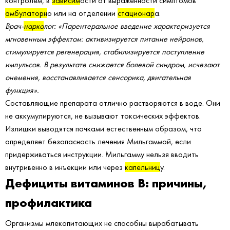
контролем, в
зависим
ости от выраженности симптомов
амбулаторн
о или на отделении
стационар
а.
Врач-
нарко
лог: «Парентеральное введение характеризуется
мгновенным эффектом: активизируется питание нейронов,
стимулируется регенерация, стабилизируется поступление
импульсов. В результате снижается болевой синдром, исчезают
онемения, восстанавливается сенсорика, двигательная
функция».
Составляющие препарата отлично растворяются в воде. Они
не аккумулируются, не вызывают токсических эффектов.
Излишки выводятся почками естественным образом, что
определяет безопасность лечения Мильгаммой, если
придерживаться инструкции. Мильгамму нельзя вводить
внутривенно в инъекции или через
капельниц
у.
Дефициты витаминов В: причины,
профилактика
Организмы млекопитающих не способны вырабатывать